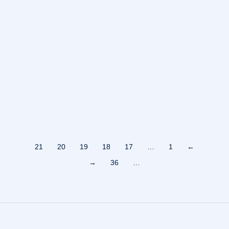
ایمپلنت دندان
24 بهمن 1403
حداقل تعداد ایمپلنت لازم در شرایط بی دندانی
ایمپلنت دندان
20 بهمن 1403
21
20
19
18
17
…
1
←
→
36
…