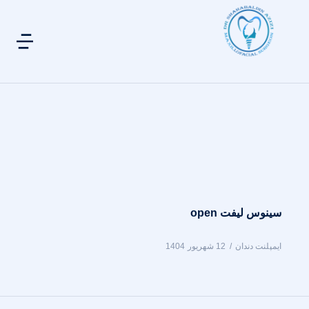
سینوس لیفت open
ایمپلنت دندان
12 شهریور 1404