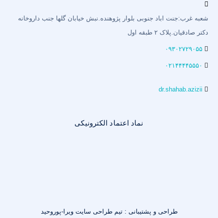
شعبه غرب:جنت اباد جنوبی بلوار پژوهنده.نبش خیابان گلها جنب داروخانه
دکتر صادقیان.پلاک ۲ طبقه اول
۰۹۳۰۲۷۲۹۰۵۵
۰۲۱۴۴۴۴۵۵۵۰
dr.shahab.azizii
نماد اعتماد الکترونیکی
طراحی و پشتیبانی : تیم طراحی سایت ویرا-پوروحید